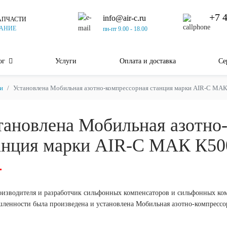
+7 
info@air-c.ru
АПЧАСТИ
АНИЕ
пн-пт 9.00 - 18.00
ог
Услуги
Оплата и доставка
Се
и
Установлена Мобильная азотно-компрессорная станция марки AIR-C МА
тановлена Мобильная азотно
анция марки AIR-C МАК К50
оизводителя и разработчик сильфонных компенсаторов и сильфонных ко
ленности была произведена и установлена Мобильная азотно-компрессо