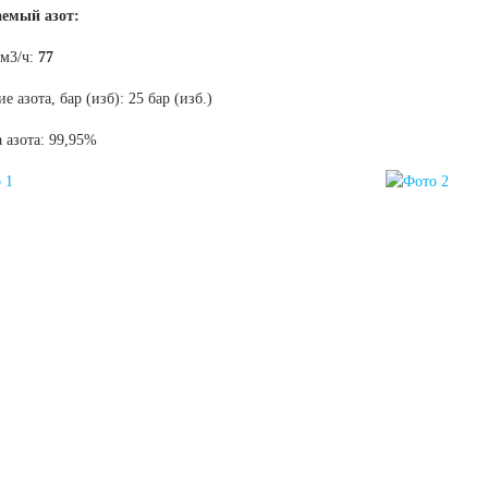
емый азот:
 м3/ч:
77
е азота, бар (изб): 25 бар (изб.)
 азота: 99,95%