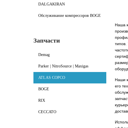
DALGAKIRAN
Обслуживание компрессоров BOGE
Наша к
произв
профил
Запчасти
типов.
частот
Demag
сертиф
размер
Parker | NitroSource | Maxigas
оборуд
ATLAS COPCO
Наши к
его те
BOGE
обслуж
запчас
RIX
курьер
достав
CECCATO
Исполь