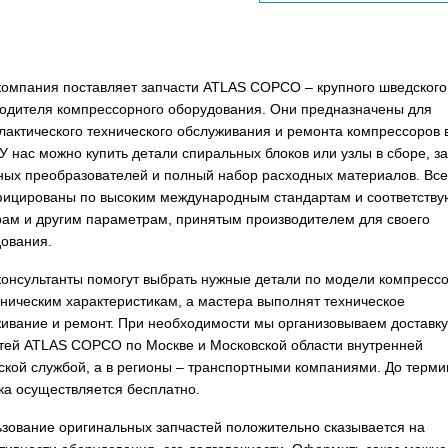
омпания поставляет запчасти ATLAS COPCO – крупного шведского
одителя компрессорного оборудования. Они предназначены для
актического технического обслуживания и ремонта компрессоров 
 У нас можно купить детали спиральных блоков или узлы в сборе, з
ных преобразователей и полный набор расходных материалов. Все
ицированы по высоким международным стандартам и соответству
ам и другим параметрам, принятым производителем для своего
ования.
онсультанты помогут выбрать нужные детали по модели компресс
хническим характеристикам, а мастера выполнят техническое
ивание и ремонт. При необходимости мы организовываем доставку
тей ATLAS COPCO по Москве и Московской области внутренней
ской службой, а в регионы – транспортными компаниями. До терм
ка осуществляется бесплатно.
зование оригинальных запчастей положительно сказывается на