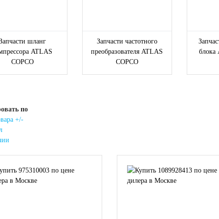
Запчасти шланг
Запчасти частотного
Запчас
мпрессора ATLAS
преобразователя ATLAS
блока
COPCO
COPCO
овать по
вара +/-
л
чии