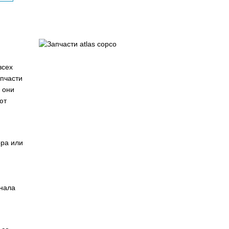
всех
апчасти
 они
ют
ора или
инала