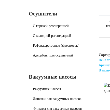
Осушители
С горячей регенерацией
ко
С холодной регенерацией
Рефрижераторные (фреоновые)
Сортир
Адсорбент для осушителей
Цена то
Артику
В нали
Вакуумные насосы
Вакуумные насосы
Лопатки для вакуумных насосов
Фильтры для вакуумных насосов