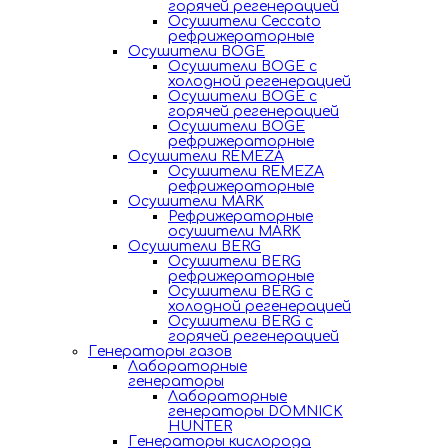
горячей регенерацией
Осушители Ceccato
рефрижераторные
Осушители BOGE
Осушители BOGE с
холодной регенерацией
Осушители BOGE с
горячей регенерацией
Осушители BOGE
рефрижераторные
Осушители REMEZA
Осушители REMEZA
рефрижераторные
Осушители MARK
Рефрижераторные
осушители MARK
Осушители BERG
Осушители BERG
рефрижераторные
Осушители BERG с
холодной регенерацией
Осушители BERG с
горячей регенерацией
Генераторы газов
Лабораторные
генераторы
Лабораторные
генераторы DOMNICK
HUNTER
Генераторы кислорода