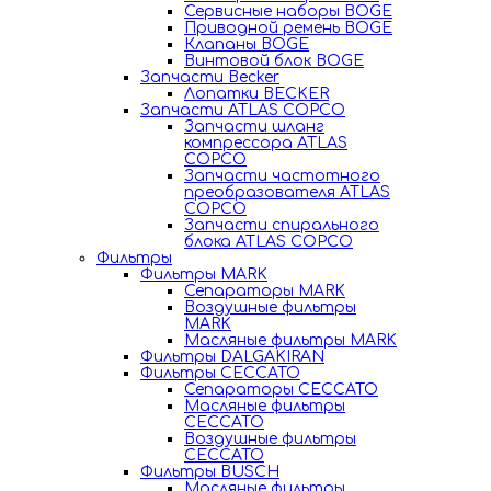
Сервисные наборы BOGE
Приводной ремень BOGE
Клапаны BOGE
Винтовой блок BOGE
Запчасти Becker
Лопатки BECKER
Запчасти ATLAS COPCO
Запчасти шланг
компрессора ATLAS
COPCO
Запчасти частотного
преобразователя ATLAS
COPCO
Запчасти спирального
блока ATLAS COPCO
Фильтры
Фильтры MARK
Сепараторы MARK
Воздушные фильтры
MARK
Масляные фильтры MARK
Фильтры DALGAKIRAN
Фильтры CECCATO
Сепараторы CECCATO
Масляные фильтры
CECCATO
Воздушные фильтры
CECCATO
Фильтры BUSCH
Масляные фильтры