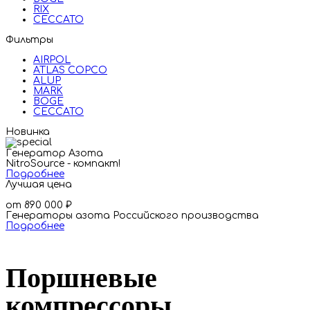
RIX
CECCATO
Фильтры
AIRPOL
ATLAS COPCO
ALUP
MARK
BOGE
CECCATO
Новинка
Генератор Азота
NitroSource - компакт!
Подробнее
Лучшая цена
от 890 000
₽
Генераторы азота Российского производства
Подробнее
Поршневые
компрессоры