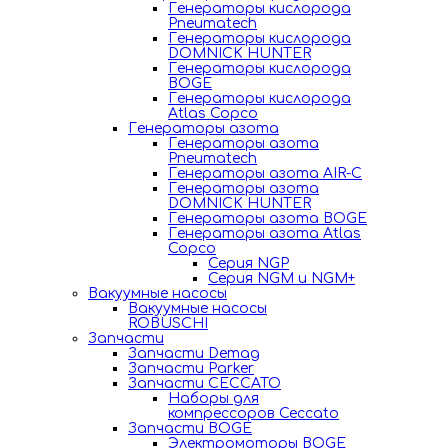
Генераторы кислорода
Pneumatech
Генераторы кислорода
DOMNICK HUNTER
Генераторы кислорода
BOGE
Генераторы кислорода
Atlas Copco
Генераторы азота
Генераторы азота
Pneumatech
Генераторы азота AIR-C
Генераторы азота
DOMNICK HUNTER
Генераторы азота BOGE
Генераторы азота Atlas
Copco
Серия NGP
Серия NGM и NGM+
Вакуумные насосы
Вакуумные насосы
ROBUSCHI
Запчасти
Запчасти Demag
Запчасти Parker
Запчасти CECCATO
Наборы для
компрессоров Ceccato
Запчасти BOGE
Электромоторы BOGE