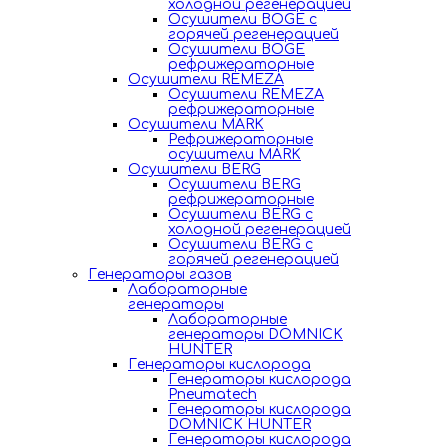
холодной регенерацией
Осушители BOGE с
горячей регенерацией
Осушители BOGE
рефрижераторные
Осушители REMEZA
Осушители REMEZA
рефрижераторные
Осушители MARK
Рефрижераторные
осушители MARK
Осушители BERG
Осушители BERG
рефрижераторные
Осушители BERG с
холодной регенерацией
Осушители BERG с
горячей регенерацией
Генераторы газов
Лабораторные
генераторы
Лабораторные
генераторы DOMNICK
HUNTER
Генераторы кислорода
Генераторы кислорода
Pneumatech
Генераторы кислорода
DOMNICK HUNTER
Генераторы кислорода