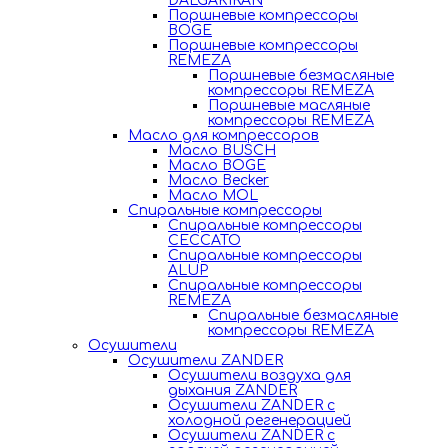
DALGAKIRAN
Поршневые компрессоры
BOGE
Поршневые компрессоры
REMEZA
Поршневые безмасляные
компрессоры REMEZA
Поршневые масляные
компрессоры REMEZA
Масло для компрессоров
Масло BUSCH
Масло BOGE
Масло Becker
Масло MOL
Спиральные компрессоры
Спиральные компрессоры
CECCATO
Спиральные компрессоры
ALUP
Спиральные компрессоры
REMEZA
Спиральные безмасляные
компрессоры REMEZA
Осушители
Осушители ZANDER
Осушители воздуха для
дыхания ZANDER
Осушители ZANDER с
холодной регенерацией
Осушители ZANDER с