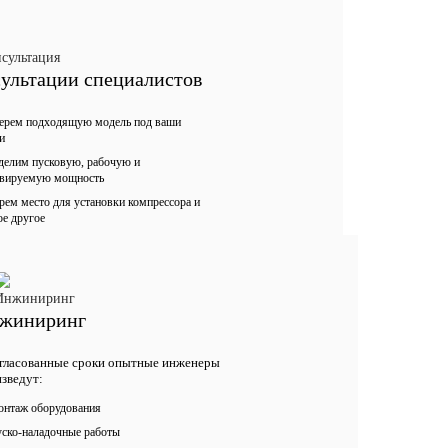
ультации специалистов
ерем подходящую модель под ваши
и
делим пусковую, рабочую и
рвируемую мощность
ем место для установки компрессора и
ое другое
жиниринг
гласованные сроки опытные инженеры
зведут:
нтаж оборудования
ско-наладочные работы