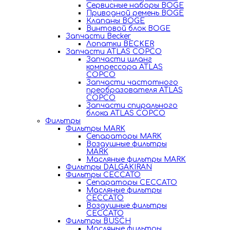
Сервисные наборы BOGE
Приводной ремень BOGE
Клапаны BOGE
Винтовой блок BOGE
Запчасти Becker
Лопатки BECKER
Запчасти ATLAS COPCO
Запчасти шланг
компрессора ATLAS
COPCO
Запчасти частотного
преобразователя ATLAS
COPCO
Запчасти спирального
блока ATLAS COPCO
Фильтры
Фильтры MARK
Сепараторы MARK
Воздушные фильтры
MARK
Масляные фильтры MARK
Фильтры DALGAKIRAN
Фильтры CECCATO
Сепараторы CECCATO
Масляные фильтры
CECCATO
Воздушные фильтры
CECCATO
Фильтры BUSCH
Масляные фильтры