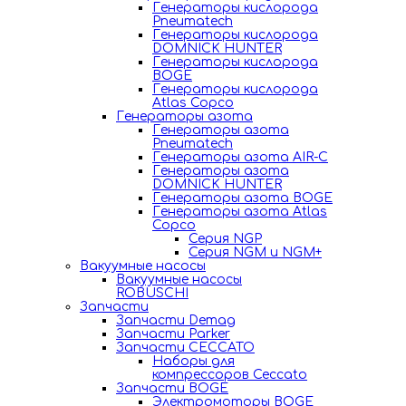
Генераторы кислорода
Pneumatech
Генераторы кислорода
DOMNICK HUNTER
Генераторы кислорода
BOGE
Генераторы кислорода
Atlas Copco
Генераторы азота
Генераторы азота
Pneumatech
Генераторы азота AIR-C
Генераторы азота
DOMNICK HUNTER
Генераторы азота BOGE
Генераторы азота Atlas
Copco
Серия NGP
Серия NGM и NGM+
Вакуумные насосы
Вакуумные насосы
ROBUSCHI
Запчасти
Запчасти Demag
Запчасти Parker
Запчасти CECCATO
Наборы для
компрессоров Ceccato
Запчасти BOGE
Электромоторы BOGE