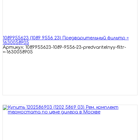
1089955623 (1089 9556 23) Предварительный фильтр =
1630058905
Артикул: 1089955623-1089-9556-23-predvaritelnyy-filtr-
=-1630058905