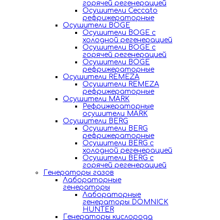
горячей регенерацией
Осушители Ceccato
рефрижераторные
Осушители BOGE
Осушители BOGE с
холодной регенерацией
Осушители BOGE с
горячей регенерацией
Осушители BOGE
рефрижераторные
Осушители REMEZA
Осушители REMEZA
рефрижераторные
Осушители MARK
Рефрижераторные
осушители MARK
Осушители BERG
Осушители BERG
рефрижераторные
Осушители BERG с
холодной регенерацией
Осушители BERG с
горячей регенерацией
Генераторы газов
Лабораторные
генераторы
Лабораторные
генераторы DOMNICK
HUNTER
Генераторы кислорода