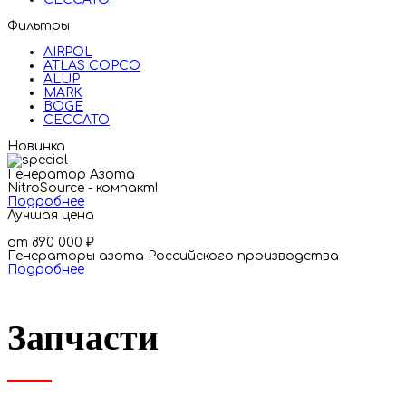
Фильтры
AIRPOL
ATLAS COPCO
ALUP
MARK
BOGE
CECCATO
Новинка
Генератор Азота
NitroSource - компакт!
Подробнее
Лучшая цена
от 890 000
₽
Генераторы азота Российского производства
Подробнее
Запчасти